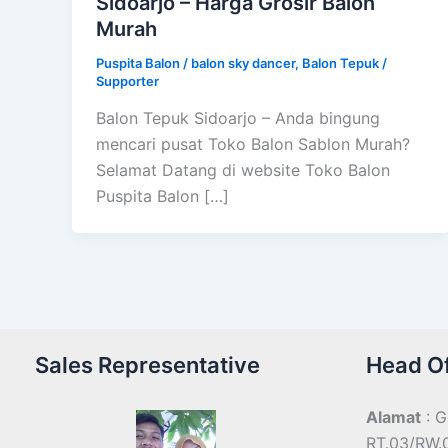
Sidoarjo – Harga Grosir Balon
Murah
Puspita Balon
/
balon sky dancer
,
Balon Tepuk /
Supporter
Balon Tepuk Sidoarjo – Anda bingung
mencari pusat Toko Balon Sablon Murah?
Selamat Datang di website Toko Balon
Puspita Balon […]
Sales Representative
Head Of
Alamat
: G
RT.03/RW.0