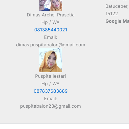
Batuceper,
15122
Dimas Archel Prasetia
Google M
Hp / WA
081385440021
Email:
dimas.puspitabalon@gmail.com
Puspita lestari
Hp / WA
087837683889
Email:
puspitabalon23@gmail.com