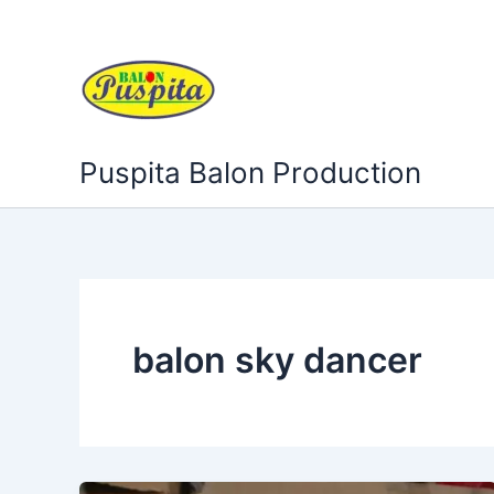
Lewati
ke
konten
Puspita Balon Production
balon sky dancer