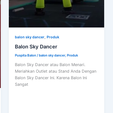
,
balon sky dancer
Produk
Balon Sky Dancer
Puspita Balon
/
balon sky dancer
,
Produk
Balon Sky Dancer atau Balon Menari.
Meriahkan Outlet atau Stand Anda Dengan
Balon Sky Dancer Ini. Karena Balon Ini
Sangat