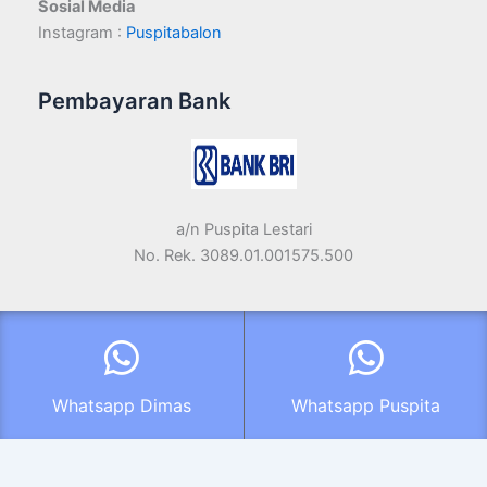
Sosial Media
Instagram :
Puspitabalon
Pembayaran Bank
a/n Puspita Lestari
No. Rek. 3089.01.001575.500
Copyright © 2026 Puspita Balon Production | Powered by
Tema
WordPress Astra
| support
UMKM
Whatsapp Dimas
Whatsapp Puspita