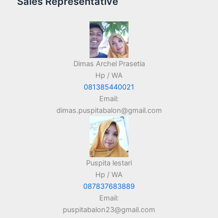
Sales Representative
Dimas Archel Prasetia
Hp / WA
081385440021
Email:
dimas.puspitabalon@gmail.com
Puspita lestari
Hp / WA
087837683889
Email:
puspitabalon23@gmail.com