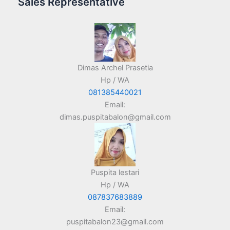
Sales Representative
Dimas Archel Prasetia
Hp / WA
081385440021
Email:
dimas.puspitabalon@gmail.com
Puspita lestari
Hp / WA
087837683889
Email:
puspitabalon23@gmail.com