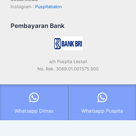
Instagram :
Puspitabalon
Pembayaran Bank
a/n Puspita Lestari
No. Rek. 3089.01.001575.500
Copyright © 2026 Puspita Balon Production | Powered by
Tema
WordPress Astra
| support
UMKM
Whatsapp Dimas
Whatsapp Puspita