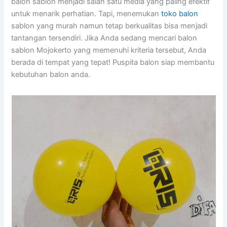
balon sablon menjadi salah satu media yang paling efektif
untuk menarik perhatian. Tapi, menemukan
toko balon
sablon yang murah namun tetap berkualitas bisa menjadi
tantangan tersendiri. Jika Anda sedang mencari balon
sablon Mojokerto yang memenuhi kriteria tersebut, Anda
berada di tempat yang tepat! Puspita balon siap membantu
kebutuhan balon anda.