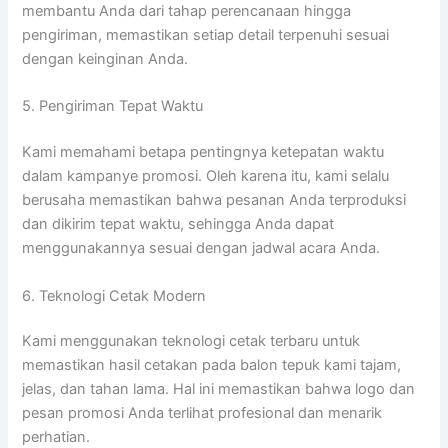
membantu Anda dari tahap perencanaan hingga
pengiriman, memastikan setiap detail terpenuhi sesuai
dengan keinginan Anda.
5. Pengiriman Tepat Waktu
Kami memahami betapa pentingnya ketepatan waktu
dalam kampanye promosi. Oleh karena itu, kami selalu
berusaha memastikan bahwa pesanan Anda terproduksi
dan dikirim tepat waktu, sehingga Anda dapat
menggunakannya sesuai dengan jadwal acara Anda.
6. Teknologi Cetak Modern
Kami menggunakan teknologi cetak terbaru untuk
memastikan hasil cetakan pada balon tepuk kami tajam,
jelas, dan tahan lama. Hal ini memastikan bahwa logo dan
pesan promosi Anda terlihat profesional dan menarik
perhatian.