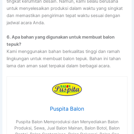
tingkat kerumitan desain. Namun, kami selalu berusaha
untuk menyelesaikan produksi dalam waktu yang singkat
dan memastikan pengiriman tepat waktu sesuai dengan
jadwal acara Anda.
6. Apa bahan yang digunakan untuk membuat balon
tepuk?
Kami menggunakan bahan berkualitas tinggi dan ramah
lingkungan untuk membuat balon tepuk. Bahan ini tahan
lama dan aman saat terpakai dalam berbagai acara.
Puspita Balon
Puspita Balon Memproduksi dan Menyediakan Balon
Produksi, Sewa, Jual Balon Mainan, Balon Botol, Balon