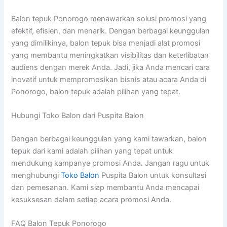
Balon tepuk Ponorogo menawarkan solusi promosi yang
efektif, efisien, dan menarik. Dengan berbagai keunggulan
yang dimilikinya, balon tepuk bisa menjadi alat promosi
yang membantu meningkatkan visibilitas dan keterlibatan
audiens dengan merek Anda. Jadi, jika Anda mencari cara
inovatif untuk mempromosikan bisnis atau acara Anda di
Ponorogo, balon tepuk adalah pilihan yang tepat.
Hubungi Toko Balon dari Puspita Balon
Dengan berbagai keunggulan yang kami tawarkan, balon
tepuk dari kami adalah pilihan yang tepat untuk
mendukung kampanye promosi Anda. Jangan ragu untuk
menghubungi
Toko Balon
Puspita Balon untuk konsultasi
dan pemesanan. Kami siap membantu Anda mencapai
kesuksesan dalam setiap acara promosi Anda.
FAQ Balon Tepuk Ponorogo