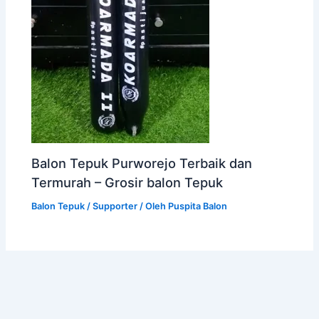
Balon Tepuk Purworejo Terbaik dan
Termurah – Grosir balon Tepuk
Balon Tepuk / Supporter
/ Oleh
Puspita Balon