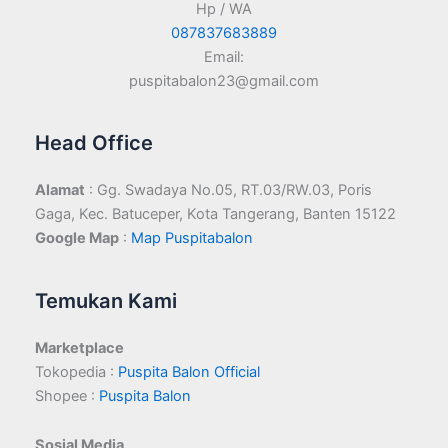
Hp / WA
087837683889
Email:
puspitabalon23@gmail.com
Head Office
Alamat
: Gg. Swadaya No.05, RT.03/RW.03, Poris
Gaga, Kec. Batuceper, Kota Tangerang, Banten 15122
Google Map
:
Map Puspitabalon
Temukan Kami
Marketplace
Tokopedia :
Puspita Balon Official
Shopee :
Puspita Balon
Sosial Media