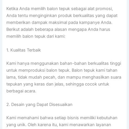
Ketika Anda memilih balon tepuk sebagai alat promosi,
Anda tentu menginginkan produk berkualitas yang dapat
memberikan dampak maksimal pada kampanye Anda.
Berikut adalah beberapa alasan mengapa Anda harus
memilih balon tepuk dari kami:
1. Kualitas Terbaik
Kami hanya menggunakan bahan-bahan berkualitas tinggi
untuk memproduksi balon tepuk. Balon tepuk kami tahan
lama, tidak mudah pecah, dan mampu menghasilkan suara
tepukan yang keras dan jelas, sehingga cocok untuk
berbagai acara.
2. Desain yang Dapat Disesuaikan
Kami memahami bahwa setiap bisnis memiliki kebutuhan
yang unik. Oleh karena itu, kami menawarkan layanan