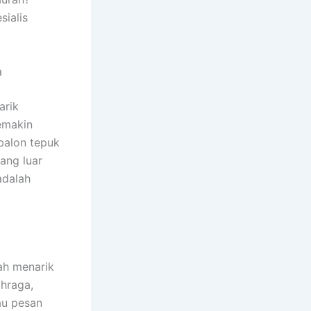
sialis
a
arik
semakin
 balon tepuk
ang luar
adalah
ah menarik
ahraga,
au pesan