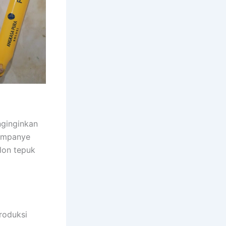
nginginkan
kampanye
lon tepuk
roduksi