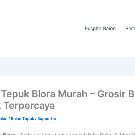
Puspita Balon
Best
 Tepuk Blora Murah – Grosir B
 Terpercaya
Balon
/
Balon Tepuk / Supporter
k Blora –
Anda bingung mencari pusat Toko Balon Sablon 