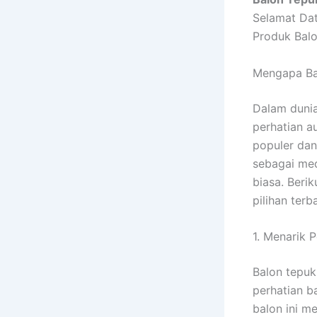
Selamat Dat
Produk Balo
Mengapa Bal
Dalam dunia
perhatian a
populer dan
sebagai me
biasa. Beri
pilihan ter
1. Menarik 
Balon tepuk
perhatian b
balon ini m