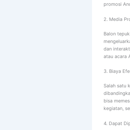
promosi Anda
2. Media Pr
Balon tepuk 
mengeluarka
dan interak
atau acara 
3. Biaya Efe
Salah satu 
dibandingka
bisa memes
kegiatan, s
4. Dapat Di