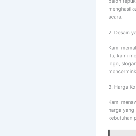
balon tepuk
menghasilka
acara.
2. Desain y
Kami memaha
itu, kami m
logo, sloga
mencerminka
3. Harga Ko
Kami menaw
harga yang
kebutuhan p