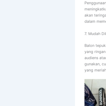
Penggunaan 
meningkatka
akan tering
dalam memo
7. Mudah D
Balon tepu
yang ringan
audiens ata
gunakan, c
yang meriah