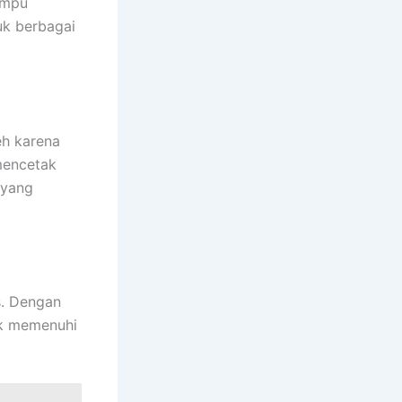
ampu
uk berbagai
eh karena
mencetak
 yang
s. Dengan
uk memenuhi