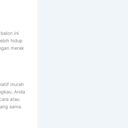
balon ini
ebih hidup
engan merek
latif murah
ngkau, Anda
cara atau
yang sama.