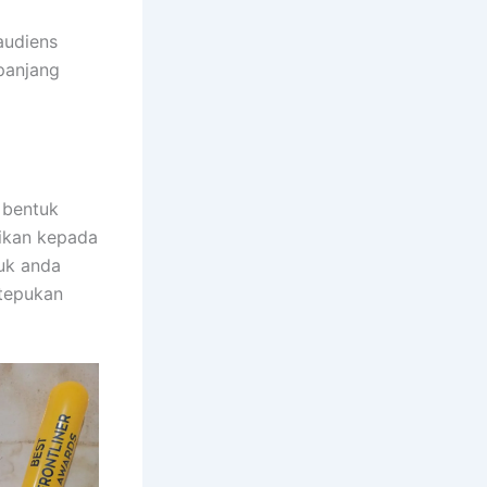
audiens
panjang
 bentuk
sikan kepada
tuk anda
tepukan