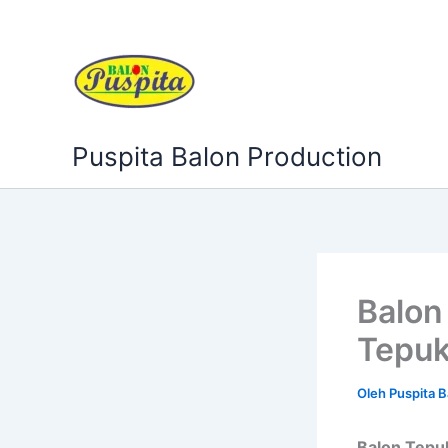
Lewati
ke
konten
Puspita Balon Production
Balon
Tepuk
Oleh
Puspita 
Balon Tepu