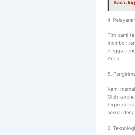
Baca Jug
4. Pelayana
Tim kami te
memberikan 
hingga peng
Anda.
5. Pengirim
Kami memah
Oleh karena
terproduksi
sesuai deng
6. Teknolog