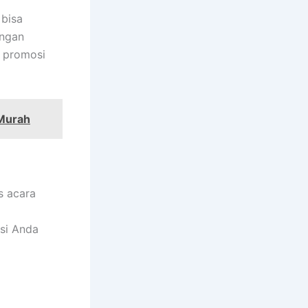
 bisa
engan
t promosi
 Murah
s acara
si Anda