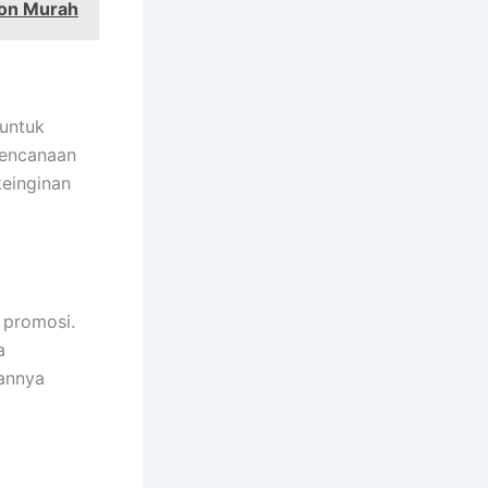
lon Murah
 untuk
rencanaan
keinginan
 promosi.
a
kannya