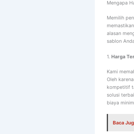
Mengapa Ha
Memilih pen
memastikan 
alasan meng
sablon Anda
1.
Harga Te
Kami memaha
Oleh karena
kompetitif 
solusi terb
biaya minim
Baca Jug