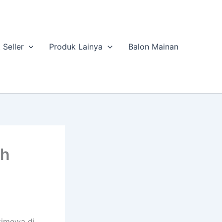
 Seller
Produk Lainya
Balon Mainan
ah
timewa di