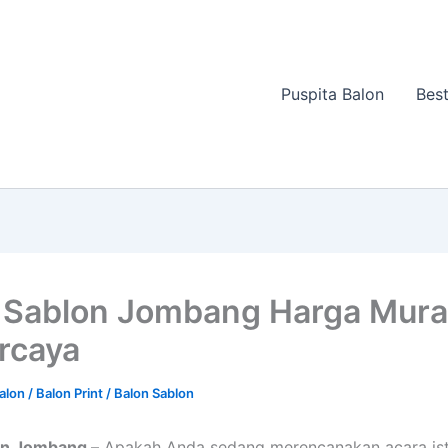
Puspita Balon
Best
 Sablon Jombang Harga Mur
rcaya
Balon
/
Balon Print / Balon Sablon
on Jombang –
Apakah Anda sedang merencanakan acara is