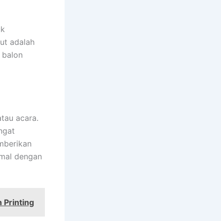
uk
ut adalah
 balon
tau acara.
ngat
mberikan
imal dengan
 Printing