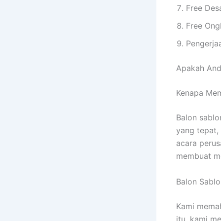
Free Des
Free Ong
Pengerja
Apakah And
Kenapa Memi
Balon sablo
yang tepat,
acara perus
membuat mer
Balon Sablo
Kami memah
itu, kami 