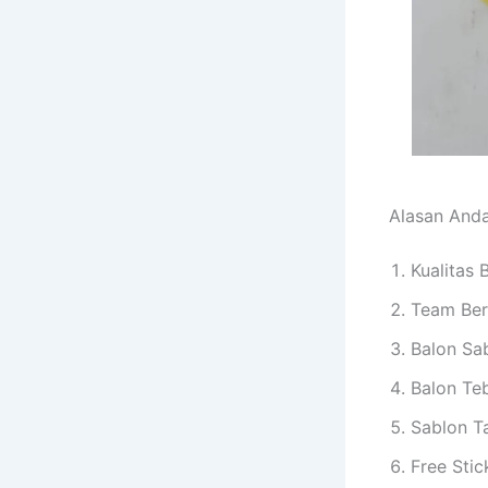
Alasan Anda
Kualitas 
Team Be
Balon Sa
Balon Te
Sablon T
Free Sti