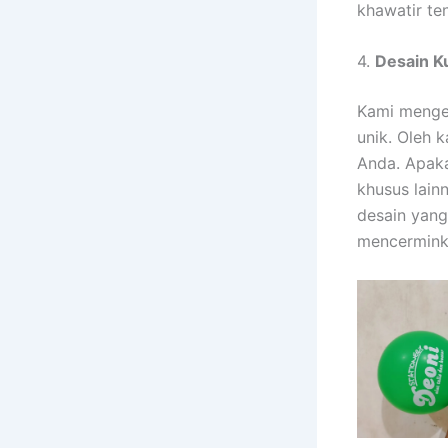
khawatir te
4.
Desain K
Kami menger
unik. Oleh 
Anda. Apaka
khusus lain
desain yang
mencerminka