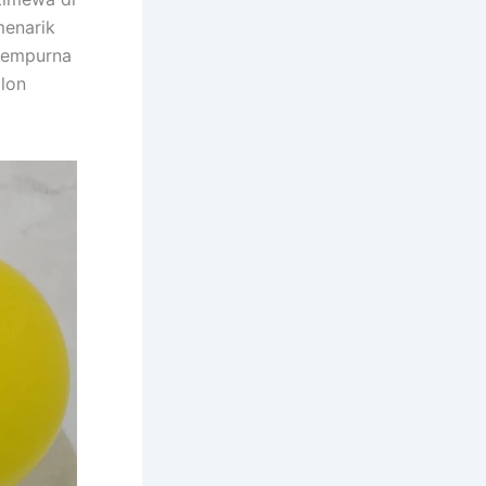
enarik
sempurna
lon