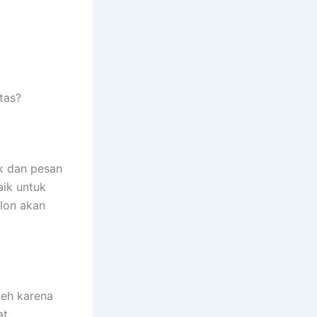
tas?
k dan pesan
aik untuk
blon akan
eh karena
at