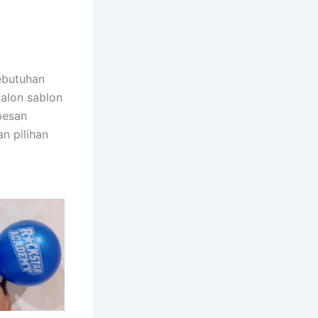
ebutuhan
balon sablon
pesan
n pilihan