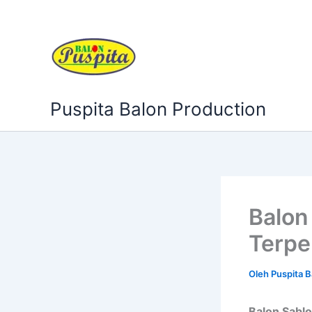
Lewati
ke
konten
Puspita Balon Production
Balon
Terpe
Oleh
Puspita 
Balon Sabl