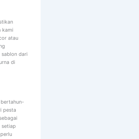
stikan
n kami
cor atau
ang
 sablon dari
urna di
 bertahun-
ri pesta
 sebagai
 setiap
perlu