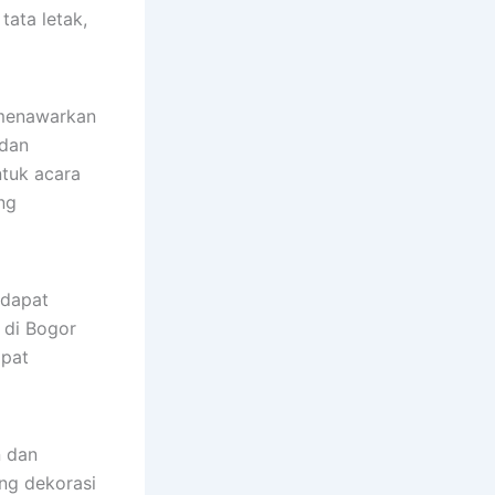
ata letak,
 menawarkan
 dan
ntuk acara
ng
 dapat
 di Bogor
apat
n dan
ng dekorasi