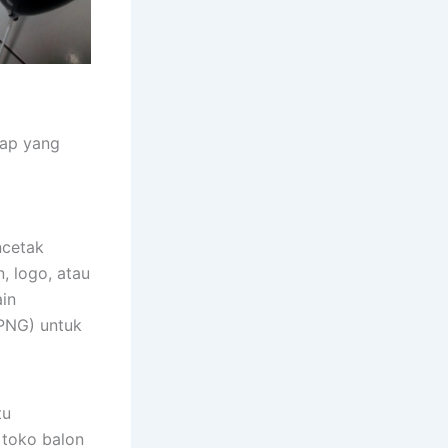
kap yang
ncetak
, logo, atau
in
 PNG) untuk
tu
 toko balon