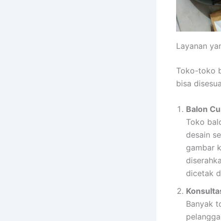
Layanan yan
Toko-toko b
bisa disesu
Balon C
Toko bal
desain se
gambar k
diserahk
dicetak d
Konsulta
Banyak t
pelangga