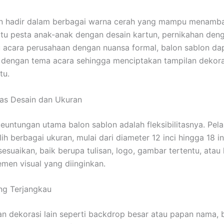
on hadir dalam berbagai warna cerah yang mampu menamb
 itu pesta anak-anak dengan desain kartun, pernikahan den
u acara perusahaan dengan nuansa formal, balon sablon da
 dengan tema acara sehingga menciptakan tampilan dekora
tu.
itas Desain dan Ukuran
keuntungan utama balon sablon adalah fleksibilitasnya. Pel
h berbagai ukuran, mulai dari diameter 12 inci hingga 18 in
sesuaikan, baik berupa tulisan, logo, gambar tertentu, atau
emen visual yang diinginkan.
ng Terjangkau
n dekorasi lain seperti backdrop besar atau papan nama, 