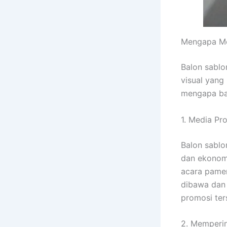
Mengapa Me
Balon sablo
visual yang
mengapa bal
1. Media Pr
Balon sablo
dan ekonomi
acara pamer
dibawa dan
promosi ter
2. Memperi