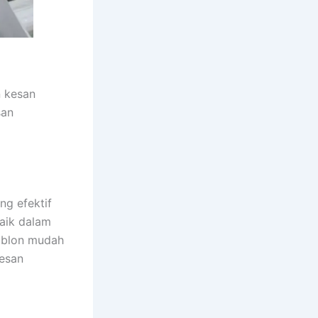
n kesan
san
ng efektif
aik dalam
sablon mudah
esan