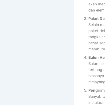
akan mem
dan elem
Paket De
Selain m
paket dek
rangkaia
besar sep
membutuh
Balon He
Balon he
terbang 
biasanya
melayang
Pengirim
Banyak t
instalas