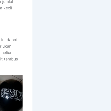
m jumlah
a kecil
ini dapat
rlukan
n helium
kit tembus