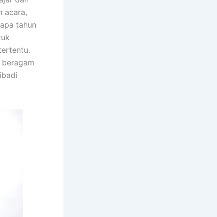
n acara,
rapa tahun
tuk
ertentu.
n beragam
ibadi