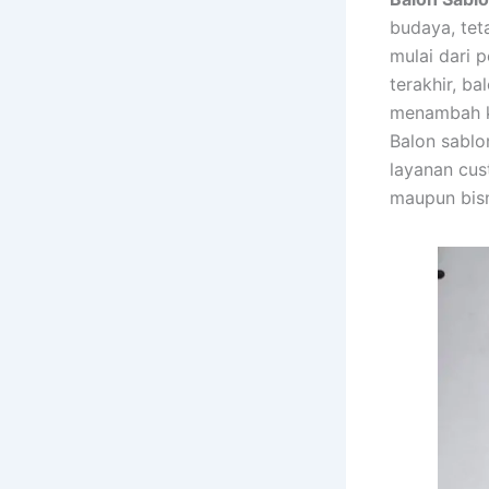
budaya, tet
mulai dari 
terakhir, b
menambah k
Balon sablo
layanan cus
maupun bisn