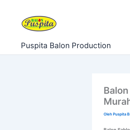
Lewati
ke
konten
Puspita Balon Production
Balon
Mura
Oleh
Puspita 
Balon Sabl