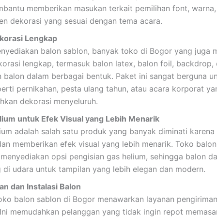
bantu memberikan masukan terkait pemilihan font, warna, t
en dekorasi yang sesuai dengan tema acara.
korasi Lengkap
enyediakan balon sablon, banyak toko di Bogor yang juga
orasi lengkap, termasuk balon latex, balon foil, backdrop,
n balon dalam berbagai bentuk. Paket ini sangat berguna u
erti pernikahan, pesta ulang tahun, atau acara korporat ya
kan dekorasi menyeluruh.
lium untuk Efek Visual yang Lebih Menarik
lium adalah salah satu produk yang banyak diminati karena
dan memberikan efek visual yang lebih menarik. Toko balon
 menyediakan opsi pengisian gas helium, sehingga balon d
 di udara untuk tampilan yang lebih elegan dan modern.
an dan Instalasi Balon
oko balon sablon di Bogor menawarkan layanan pengirima
i. Ini memudahkan pelanggan yang tidak ingin repot memasa