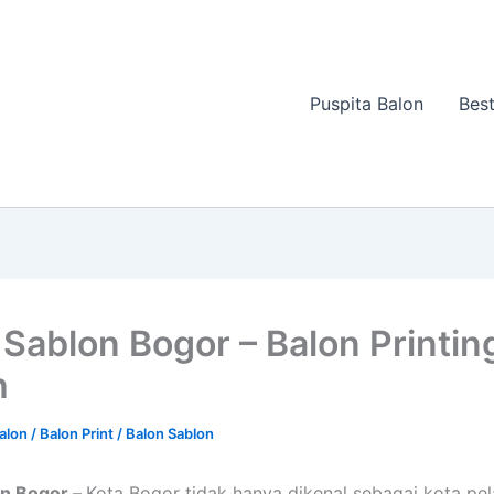
Puspita Balon
Best
 Sablon Bogor – Balon Printin
h
Balon
/
Balon Print / Balon Sablon
on Bogor –
Kota Bogor tidak hanya dikenal sebagai kota pel