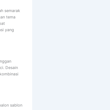
ah semarak
gan tema
pat
si yang
anggan
ci. Desain
 kombinasi
balon sablon