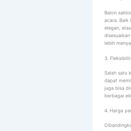
Balon sabl
acara. Baik
elegan, ata
disesuaikan
lebih menya
3. Fleksibil
Salah satu 
dapat memili
juga bisa di
berbagai el
4. Harga ya
Dibandingka