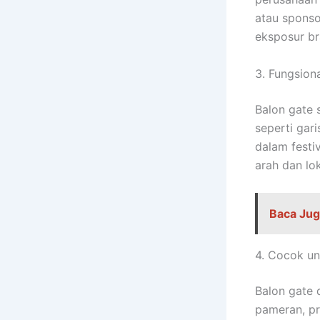
atau sponso
eksposur br
3. Fungsion
Balon gate 
seperti gari
dalam festi
arah dan lo
Baca Jug
4. Cocok un
Balon gate d
pameran, pr