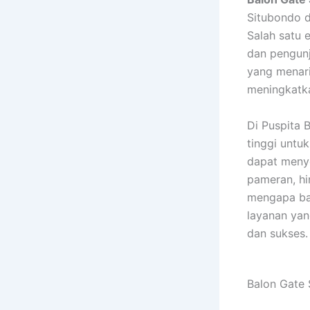
Situbondo d
Salah satu 
dan pengunj
yang menari
meningkatka
Di Puspita 
tinggi untu
dapat menye
pameran, hi
mengapa bal
layanan yan
dan sukses.
Balon Gate 