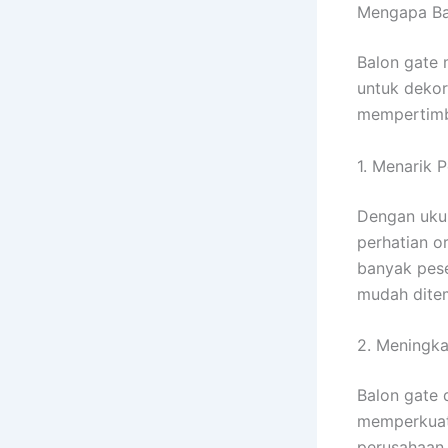
Mengapa Bal
Balon gate 
untuk dekor
mempertimb
1. Menarik 
Dengan ukur
perhatian o
banyak pese
mudah ditem
2. Meningka
Balon gate 
memperkuat 
perusahaan