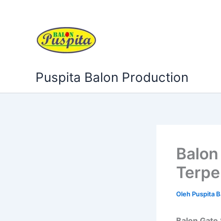
Lewati
ke
konten
Puspita Balon Production
Balon
Terpe
Oleh
Puspita 
Balon Gate 