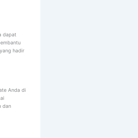
a dapat
 membantu
yang hadir
ate Anda di
ai
n dan