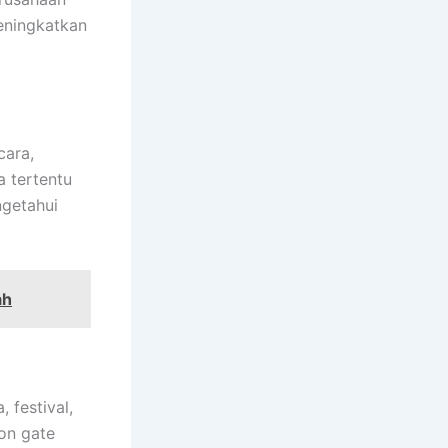
eningkatkan
cara,
a tertentu
ngetahui
ah
 festival,
lon gate