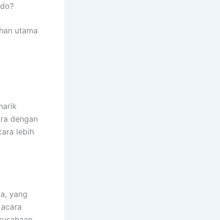
ndo?
ihan utama
narik
ara dengan
ara lebih
a, yang
 acara
rusahaan