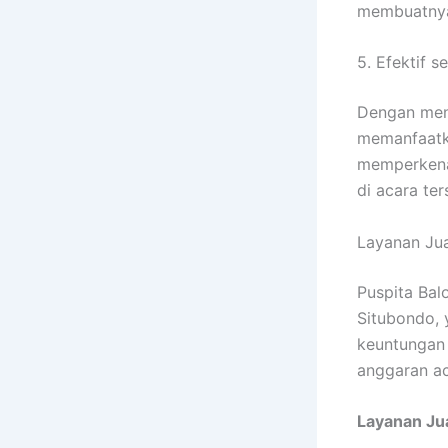
membuatnya 
5. Efektif 
Dengan men
memanfaatka
memperkena
di acara ter
Layanan Jua
Puspita Bal
Situbondo, 
keuntungan
anggaran a
Layanan Jua