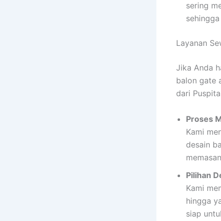
sering me
sehingga 
Layanan Se
Jika Anda h
balon gate 
dari Puspita
Proses 
Kami men
desain b
memasang
Pilihan 
Kami memi
hingga y
siap unt