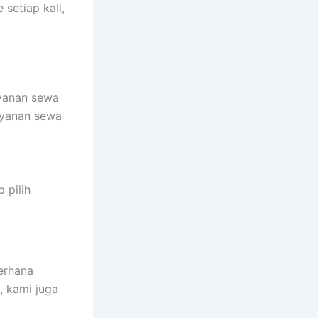
setiap kali,
ayanan sewa
ayanan sewa
 pilih
derhana
, kami juga