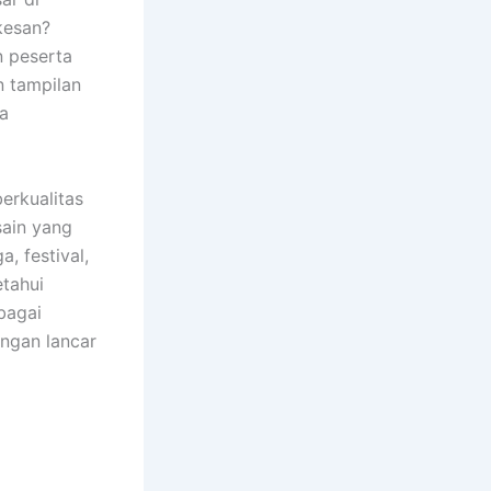
kesan?
n peserta
n tampilan
sa
erkualitas
sain yang
, festival,
etahui
bagai
ngan lancar