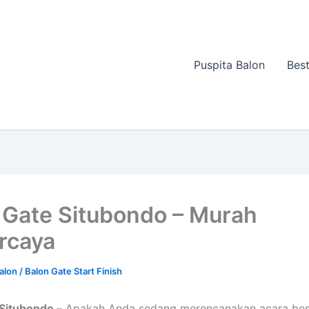
Puspita Balon
Best
 Gate Situbondo – Murah
rcaya
Balon
/
Balon Gate Start Finish
Situbondo –
Apakah Anda sedang merencanakan acara bes