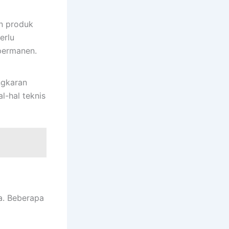
n produk
erlu
permanen.
ngkaran
l-hal teknis
a. Beberapa