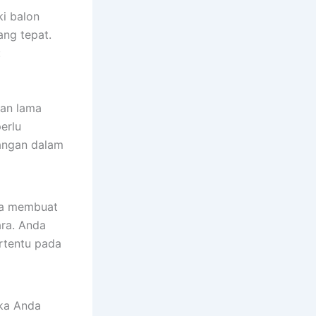
ki balon
ang tepat.
:
han lama
erlu
uangan dalam
da membuat
ra. Anda
rtentu pada
ika Anda